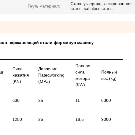
Сталь углерода, легированная
Гнуть материал:
сталь, satinless сталь
дусов нержавеющей стали формируя машину
Полная
Сила
Давление
ющ
сила
Полный
нажатия
Ratedworking
мотора
вес (kg)
(KN)
(MPa)
(KW)
630
25
11
6300
1250
25
18,5
9000