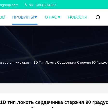
ngroup.com
86--13931764957
ОМ
ПРОДУКТЫ
О НАС
НОВОСТИ
 состоянии локтя
>
1D Тип Локоть Сердечника Стержня 90 Град
1D тип локоть сердечника стержня 90 граду