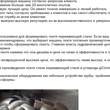
а формируя машину согласно запросам клиента.
 имеем больше чем 20 многолетних опытов.
мую лучшую цену. Он имеет точное измерение и легкий работать.
ого типа согласно требованию к клиентов и нас смогл обеспечить 
ое службу ко всем клиентам.
и выиграл высокую репутацию из-за высококачественного и умерен
ользована для формировать локтя нержавеющей стали. Если ваш 
орекомендованы, что выбирает машину локтя топления промежуточн
о чтобы сформировать локоть. Главная власть гидравлический цил
тержня.
октя нажима что она дешева в цене но низко в эффективности и т
возвращенной высокая цена, но эффективность также высока, и о
я произведения локтя стали нержавеющей стали и углерода φ21
ханическое оборудование как гибочные устройства трубы, тройник
ессформы.