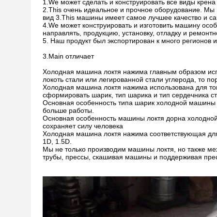
1.We может сделать и конструировать все виды крен
2.This очень идеальное и прочное оборудование. Мы
вид 3.This машины имеет самое лучшее качество и са
4.We может конструировать и изготовить машину особ
направлять, продукцию, установку, отладку и ремонтн
5. Наш продукт был экспортирован к много регионов 
3.Main отличает
Холодная машина локтя нажима главным образом исп
локоть стали или легированной стали углерода, то п
Холодная машина локтя нажима использована для тог
сформировать шарик, тип шарика и тип сердечника с
Основная особенность типа шарик холодной машины л
больше работы.
Основная особенность машины локтя дорна холодной 
сохраняет силу человека
Холодная машина локтя нажима соответствующая дл
1D, 1.5D.
Мы не только производим машины локтя, но также ме
трубы, прессы, скашивая машины и поддерживая пр