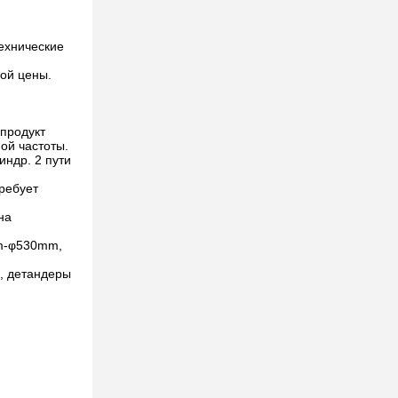
технические
ной цены.
продукт
ой частоты.
индр. 2 пути
ребует
на
mm-φ530mm,
и, детандеры