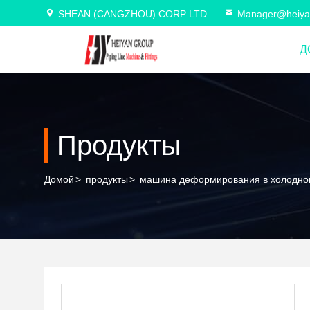
SHEAN (CANGZHOU) CORP LTD
Manager@heiya
Д
Продукты
Домой
>
продукты
>
машина деформирования в холодном