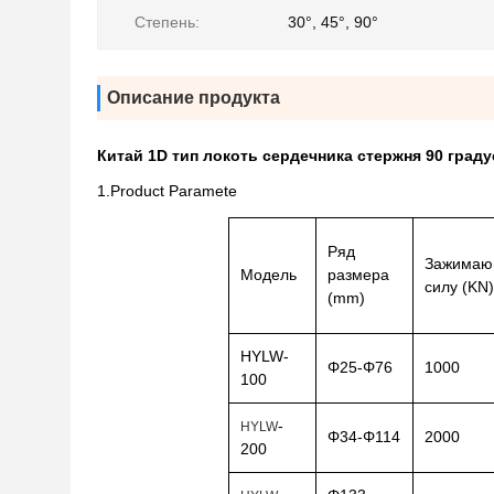
Степень:
30°, 45°, 90°
Описание продукта
Китай 1D тип локоть сердечника стержня 90 гра
1.Product Paramete
Ряд
Зажима
Модель
размера
силу (KN)
(mm)
HYLW-
Φ25-Φ76
1000
100
-
HYLW
Φ34-Φ114
2000
200