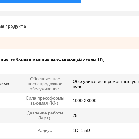
ие продукта
шину
,
гибочная машина нержавеющей стали 1D
,
Обеспеченное
Обслуживание и ремонтные усл
жима
послепродажное
поля
обслуживание:
Сила прессформы
1000-23000
зажимая (KN):
Давление работы
25
(Mpa):
Радиус:
1D, 1.5D