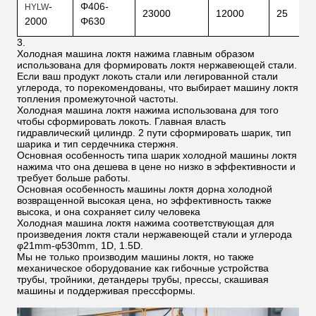
-
Φ406-
HYLW
23000
12000
25
2000
Φ630
3.
Холодная машина локтя нажима главным образом
использована для формировать локтя нержавеющей стали.
Если ваш продукт локоть стали или легированной стали
углерода, то порекомендованы, что выбирает машину локтя
топления промежуточной частоты.
Холодная машина локтя нажима использована для того
чтобы сформировать локоть. Главная власть
гидравлический цилиндр. 2 пути сформировать шарик, тип
шарика и тип сердечника стержня.
Основная особенность типа шарик холодной машины локтя
нажима что она дешева в цене но низко в эффективности и
требует больше работы.
Основная особенность машины локтя дорна холодной
возвращенной высокая цена, но эффективность также
высока, и она сохраняет силу человека
Холодная машина локтя нажима соответствующая для
произведения локтя стали нержавеющей стали и углерода
φ21mm-φ530mm, 1D, 1.5D.
Мы не только производим машины локтя, но также
механическое оборудование как гибочные устройства
трубы, тройники, детандеры трубы, прессы, скашивая
машины и поддерживая прессформы.