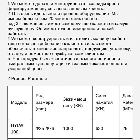
1.We может сделать и конструировать все виды крена
формируя машину согласно запросам клиента.
2.This очень идеальное и прочное оборудование. Мы
имеем больше чем 20 многолетних опытов.
вид 3.This машины имеет самое лучшее качество и самую
лучшую цену. Он имеет точное измерение и легкий
работать.
4.We может конструировать и изготовить машину особого
типа согласно требованию к клиентов и нас смогл
обеспечить технические направлять, продукцию, установку,
отладку и ремонтное службу ко всем клиентам.
5. Наш продукт был экспортирован к много регионов и
выиграл высокую репутацию из-за высококачественного и
умеренной цены.
2.Product Paramete
Ряд
Сила
Давлени
Зажимающ
Модель
размера
нажатия
Ratedwo
силу (KN)
(mm)
(KN)
(MPa)
HYLW-
Φ25-Φ76
1000
630
25
100