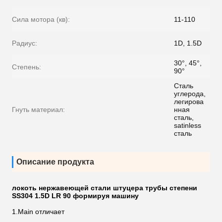
Сила мотора (кв):
11-110
Радиус:
1D, 1.5D
30°, 45°,
Степень:
90°
Сталь
углерода,
легирова
Гнуть материал:
нная
сталь,
satinless
сталь
Описание продукта
локоть нержавеющей стали штуцера трубы степени
SS304 1.5D LR 90 формируя машину
1.Main отличает