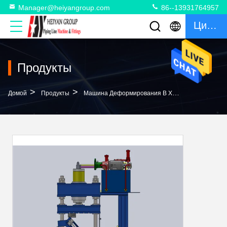
Manager@heiyangroup.com
86--13931764957
Цитата
Продукты
>
>
Домой
Продукты
Машина Деформирования В Холодном Состоянии Локтя