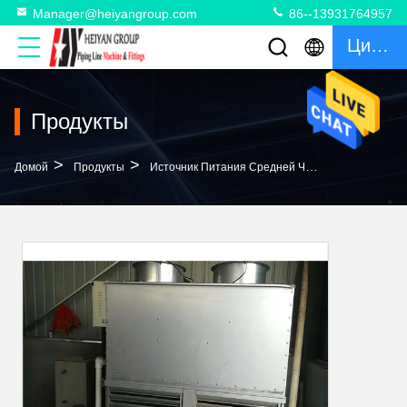
Manager@heiyangroup.com
86--13931764957
Цитата
Продукты
>
>
>
Домой
Продукты
Источник Питания Средней Частоты
Точнос