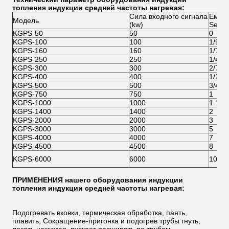
топления индукции средней частоты нагревая:
Сила входного сигнала
Емкос
Модель
(kw)
Semlti
KGPS-50
50
0
KGPS-100
100
1/9
KGPS-160
160
1/7
KGPS-250
250
1/4
KGPS-300
300
2/7
KGPS-400
400
1/2
KGPS-500
500
3/4
KGPS-750
750
1
KGPS-1000
1000
1 1/2
KGPS-1400
1400
2
KGPS-2000
2000
3
KGPS-3000
3000
5
KGPS-4000
4000
7
KGPS-4500
4500
8
KGPS-6000
6000
10
ПРИМЕНЕНИЯ нашего
оборудования индукции
топления индукции средней частоты нагревая
:
Подогревать вковки, термическая обработка, паять,
плавить, Сокращение-пригонка и подогрев трубы гнуть,