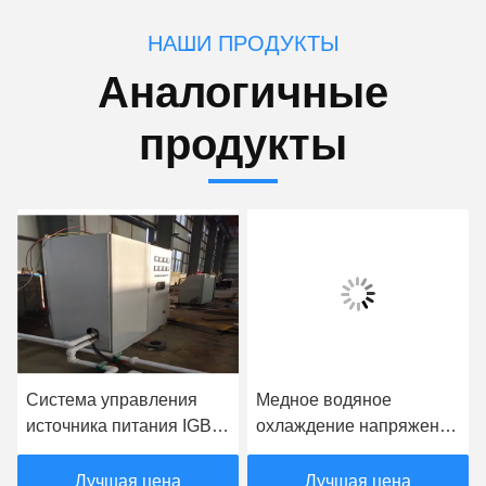
НАШИ ПРОДУКТЫ
Аналогичные
продукты
Система управления
Медное водяное
источника питания IGBT
охлаждение напряжения
средней частоты
тока индукционной
гибочной машины трубы
электропечи 380V
Лучшая цена
Лучшая цена