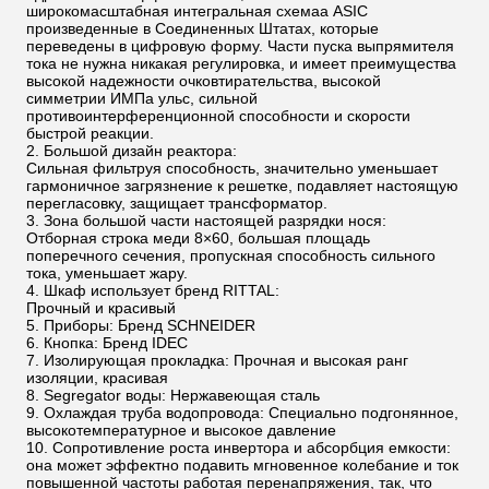
широкомасштабная интегральная схемаа ASIC
произведенные в Соединенных Штатах, которые
переведены в цифровую форму. Части пуска выпрямителя
тока не нужна никакая регулировка, и имеет преимущества
высокой надежности очковтирательства, высокой
симметрии ИМПа ульс, сильной
противоинтерференционной способности и скорости
быстрой реакции.
2. Большой дизайн реактора:
Сильная фильтруя способность, значительно уменьшает
гармоничное загрязнение к решетке, подавляет настоящую
перегласовку, защищает трансформатор.
3. Зона большой части настоящей разрядки нося:
Отборная строка меди 8×60, большая площадь
поперечного сечения, пропускная способность сильного
тока, уменьшает жару.
4. Шкаф использует бренд RITTAL:
Прочный и красивый
5. Приборы: Бренд SCHNEIDER
6. Кнопка: Бренд IDEC
7. Изолирующая прокладка: Прочная и высокая ранг
изоляции, красивая
8. Segregator воды: Нержавеющая сталь
9. Охлаждая труба водопровода: Специально подгонянное,
высокотемпературное и высокое давление
10. Сопротивление роста инвертора и абсорбция емкости:
она может эффектно подавить мгновенное колебание и ток
повышенной частоты работая перенапряжения, так, что