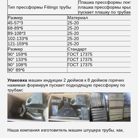
Плашка прессформы локтя, 
Тип прессформы Fitiings трубы
плашка прессформы крышки,
пускает плашку по трубам 
Размер
Материал
45-57*3
25-20
68-89*6
25-20
89-108*3
25-20
102-133*6
25-20
121-159*6
25-20
Размер
Стандарт
90° 159*6
ГОСТ 17375
90° 133*6
ГОСТ 17375
90° 108*5
ГОСТ 17375
90° 89*6
Упаковка
машин индукции 2 дюймов к 8 дюймов горячих
нажимая формируя пускает подходящую прессформу по
трубам
:
Наша компания изготовитель машин штуцера трубы, как,