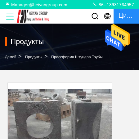
Manager@heiyangroup.com
86--13931764957
Цитата
Продукты
>
>
>
Домой
Продукты
Прессформа Штуцера Трубы
Прессформа Шт