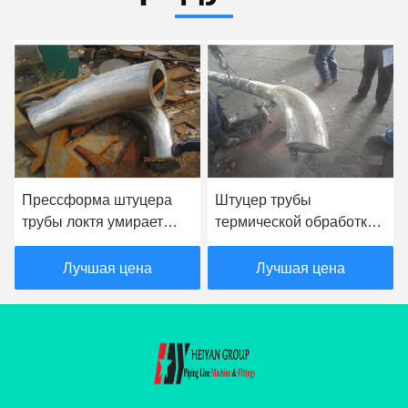
Прессформа штуцера
Штуцер трубы
трубы локтя умирает
термической обработки
сопротивление ссадины
умирает к нажатию локтя
дорна с поляками
сплава стали углерода
Лучшая цена
Лучшая цена
соединения
горячего формируя