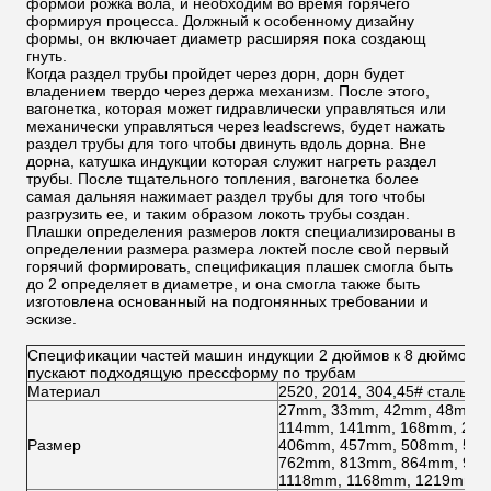
формой рожка вола, и необходим во время горячего
формируя процесса. Должный к особенному дизайну
формы, он включает диаметр расширяя пока создающ
гнуть.
Когда раздел трубы пройдет через дорн, дорн будет
владением твердо через держа механизм. После этого,
вагонетка, которая может гидравлически управляться или
механически управляться через leadscrews, будет нажать
раздел трубы для того чтобы двинуть вдоль дорна. Вне
дорна, катушка индукции которая служит нагреть раздел
трубы. После тщательного топления, вагонетка более
самая дальняя нажимает раздел трубы для того чтобы
разгрузить ее, и таким образом локоть трубы создан.
Плашки определения размеров локтя специализированы в
определении размера размера локтей после свой первый
горячий формировать, спецификация плашек смогла быть
до 2 определяет в диаметре, и она смогла также быть
изготовлена основанный на подгонянных требовании и
эскизе.
Спецификации частей машин индукции 2 дюймов к 8 дюймов 
пускают подходящую прессформу по трубам
Материал
2520, 2014, 304,45# сталь, 4
27mm, 33mm, 42mm, 48mm, 
114mm, 141mm, 168mm, 219
Размер
406mm, 457mm, 508mm, 559
762mm, 813mm, 864mm, 914
1118mm, 1168mm, 1219mm