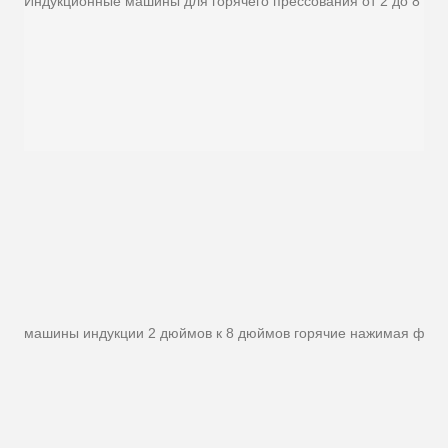
Индукционные машины для горячего прессования от 2 до 8 дю
машины индукции 2 дюймов к 8 дюймов горячие нажимая фор